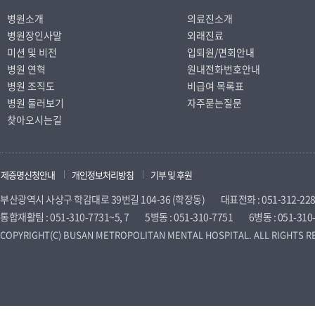
병원소개
의료진소개
병원장인사말
외래진료
미션 및 비전
입퇴원/면회안내
병원 연혁
원내전화번호안내
병원 조직도
비급여 목록표
병원 둘러보기
자주묻는질문
찾아오시는길
제증명신청안내
개인정보처리방침
기부 및 후원
부산광역시 사상구 학감대로 39번길 104-36 (학장동)
대표전화 : 051-312-22
통합재활팀 : 051-310-7731~5, 7
5병동 : 051-310-7751
6병동 : 051-310
COPYRIGHT(C) BUSAN METROPOLITAN MENTAL HOSPITAL. ALL RIGHTS R