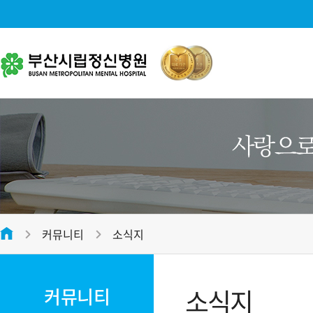
병원소개
대표전화
병원소개
051-312-2288
병원장 인사말
미션 및 비전
평일
09:00 ~ 17:00
병원 연혁
접수마감시간
오전 12:00 , 오후 16:30
커뮤니티
소식지
병원 조직도
온라인 상담
전화번호안내
병원 둘러보기
소식지
커뮤니티
오시는 길