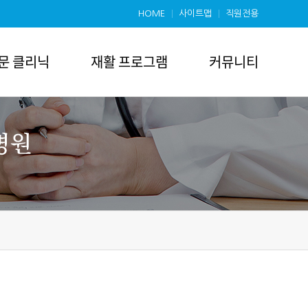
HOME
사이트맵
직원전용
문 클리닉
재활 프로그램
커뮤니티
재활 프로그램
커뮤니티
알코올중독 클리닉
병원소식
낮병원(데이클로버)
온라인상담
병동 재활 프로그램
갤러리
소식지
자원봉사