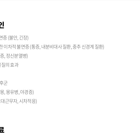
인
증 (불안, 긴장)
 이차적 불면증 (통증, 내분비대사 질환, 중추 신경계 질환)
증, 정신분열병)
 물질의 효과
증후군
몽, 몽유병, 야경증)
교대근무자, 시차적응)
료