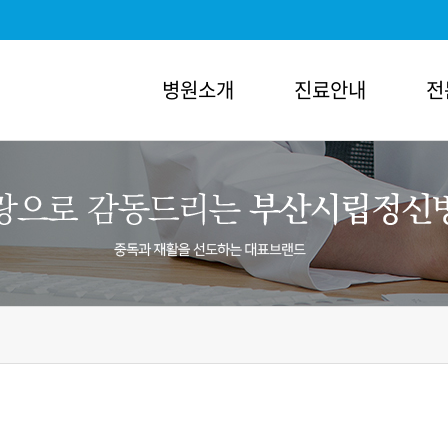
병원소개
진료안내
전
개
진료안내
전문 클리닉
의료진소개
알코올중독
인사말
외래진료
조현병
비전
입퇴원/면회안내
우울증
혁
원내전화번호안내
노인성치매
직도
비급여 목록표
불면증
러보기
자주묻는질문
불안증
길