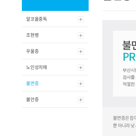
알코올중독
조현병
우울증
노인성치매
불면증
불안증
불면증은 잠이
뿐 아니라 낮