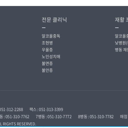
전문 클리닉
재활 
알코올중독
알코올
조현병
낮병원(
우울증
병동 재
노인성치매
불면증
불안증
51-312-2288
팩스 : 051-313-3399
 : 051-310-7762
7병동 : 051-310-7772
8병동 : 051-310-7782
매점 :
L RIGHTS RESERVED.