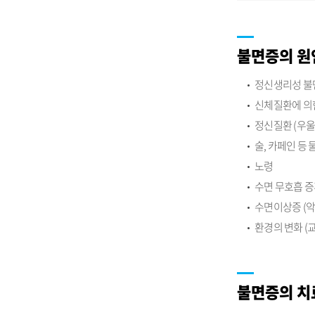
불면증의 원
정신생리성 불면
신체질환에 의한
정신질환 (우울
술, 카페인 등
노령
수면 무호흡 
수면이상증 (악
환경의 변화 (
불면증의 치