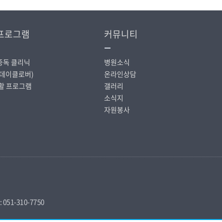
프로그램
커뮤니티
중독 클리닉
병원소식
데이클로버)
온라인상담
활 프로그램
갤러리
소식지
자원봉사
 051-310-7750