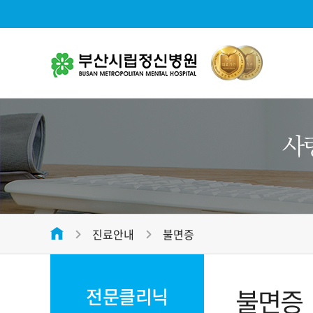
병원소
대표전화
병원소개
051-312-2288
병원장 
미션 및 
평일
09:00 ~ 17:00
병원 연
접수마감시간
오전 12:00 , 오후 16:30
진료안내
불면증
병원 조
온라인 상담
전화번호안내
병원 둘
불면증
전문클리닉
오시는 