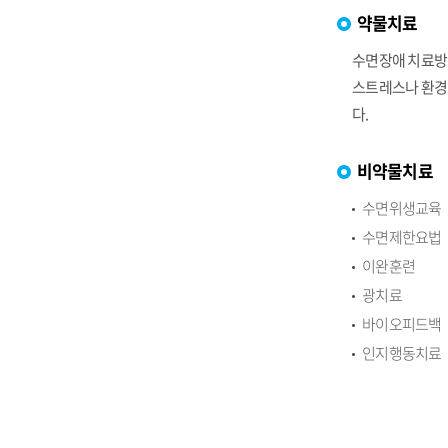
약물치료
수면장애 치료방법
스트레스나 환경적
다.
비약물치료
수면위생교육
수면제한요법
이완훈련
광치료
바이오피드백
인지행동치료