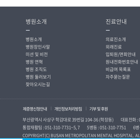
병원소개
진료안내
병원소개
의료진소개
병원장인사말
외래진료
미션 및 비전
입퇴원/면회안내
병원 연혁
원내전화번호안내
병원 조직도
비급여 목록표
병원 둘러보기
자주묻는질문
찾아오시는길
제증명신청안내
개인정보처리방침
기부 및 후원
부산광역시 사상구 학감대로 39번길 104-36 (학장동)
대표전화 : 0
통합재활팀 : 051-310-7731~5, 7
5병동 : 051-310-7751
6병동
COPYRIGHT(C) BUSAN METROPOLITAN MENTAL HOSPITAL. AL