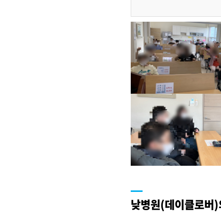
낮병원(데이클로버)