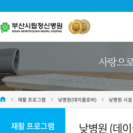
병원소개
대표전화
병원소개
051-312-2288
병원장 인사말
미션 및 비전
평일
09:00 ~ 17:00
병원 연혁
접수마감시간
오전 12:00 , 오후 16:30
재활 프로그램
낮병원(데이클로버)
낮병원 시설
병원 조직도
온라인 상담
전화번호안내
병원 둘러보기
낮병원 (데이클로
재활 프로그램
오시는 길