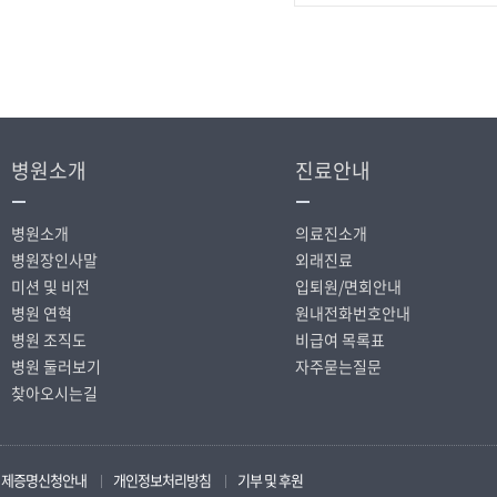
병원소개
진료안내
병원소개
의료진소개
병원장인사말
외래진료
미션 및 비전
입퇴원/면회안내
병원 연혁
원내전화번호안내
병원 조직도
비급여 목록표
병원 둘러보기
자주묻는질문
찾아오시는길
제증명신청안내
개인정보처리방침
기부 및 후원