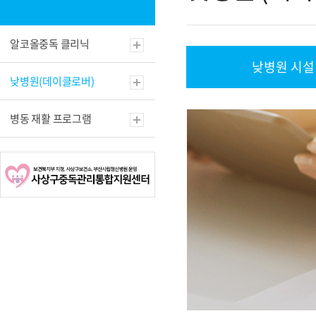
알코올중독 클리닉
낮병원 시설
낮병원(데이클로버)
병동 재활 프로그램