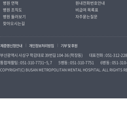
병원 연혁
원내전화번호안내
병원 조직도
비급여 목록표
병원 둘러보기
자주묻는질문
찾아오시는길
제증명신청안내
개인정보처리방침
기부 및 후원
부산광역시 사상구 학감대로 39번길 104-36 (학장동)
대표전화 : 051-312-22
통합재활팀 : 051-310-7731~5, 7
5병동 : 051-310-7751
6병동 : 051-310
COPYRIGHT(C) BUSAN METROPOLITAN MENTAL HOSPITAL. ALL RIGHTS R