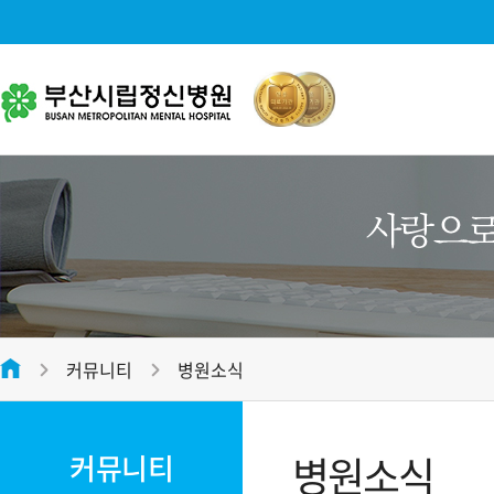
병원소개
대표전화
병원소개
051-312-2288
병원장 인사말
미션 및 비전
평일
09:00 ~ 17:00
병원 연혁
접수마감시간
오전 12:00 , 오후 16:30
커뮤니티
병원소식
병원 조직도
온라인 상담
전화번호안내
병원 둘러보기
병원소식
커뮤니티
오시는 길