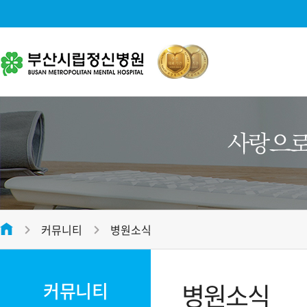
병원소개
대표전화
병원소개
051-312-2288
병원장 인사말
미션 및 비전
평일
09:00 ~ 17:00
병원 연혁
접수마감시간
오전 12:00 , 오후 16:30
커뮤니티
병원소식
병원 조직도
온라인 상담
전화번호안내
병원 둘러보기
병원소식
커뮤니티
오시는 길