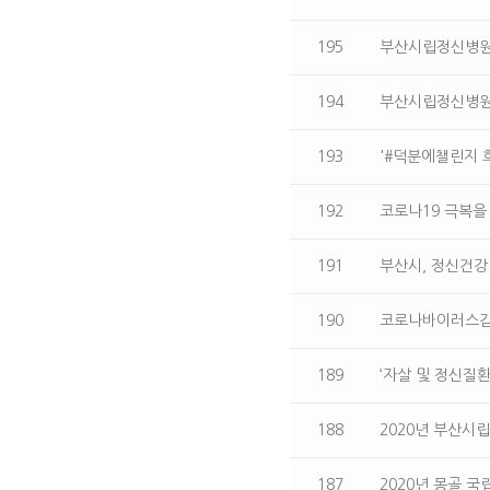
195
부산시립정신병원 
194
부산시립정신병원 
193
'#덕분에챌린지 
192
코로나19 극복을
191
부산시, 정신건강 
190
코로나바이러스감
189
‘자살 및 정신질
188
2020년 부산시
187
2020년 몽골 