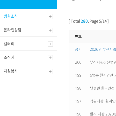
병원소식
[ Total
280
, Page 5/14 ]
온라인상담
번호
갤러리
[공지]
2026년 부산시
소식지
200
부산시립정신병원 
자원봉사
199
6병동 환자안전 교육
198
낮병원 환자안전 교육
197
직원대상 '환자안
196
환자 대상 2020