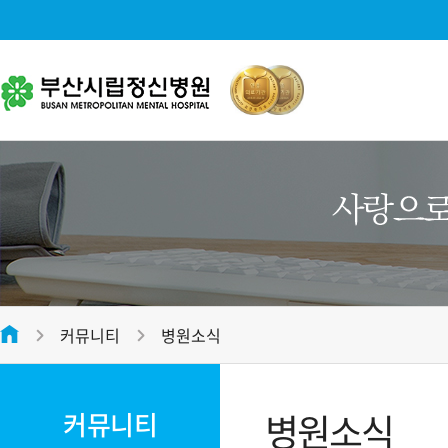
병원소개
대표전화
병원소개
051-312-2288
병원장 인사말
미션 및 비전
평일
09:00 ~ 17:00
병원 연혁
접수마감시간
오전 12:00 , 오후 16:30
커뮤니티
병원소식
병원 조직도
온라인 상담
전화번호안내
병원 둘러보기
병원소식
커뮤니티
오시는 길